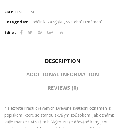
oznámení
s
SKU:
IUNCTURA
popiskem
Categories:
Obdélník Na Výšku
,
Svatební Oznámení
-
Iunctura
Sdílet
quantity
DESCRIPTION
ADDITIONAL INFORMATION
REVIEWS (0)
Nalezněte krásu dřevěných Dřevěné svatební oznámení s
popiskem, které se stanou skvělým způsobem, jak oznámit
Vaše manželství Vašim blízkým. Naše dřevěné karty jsou