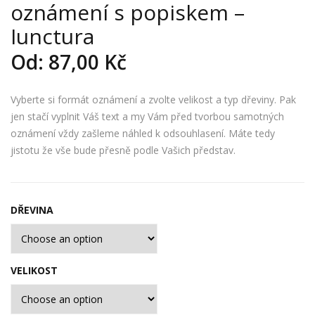
oznámení s popiskem –
řev
řev
ěné
ěné
Iunctura
sva
sva
Od:
87,00
Kč
teb
teb
ní
ní
Vyberte si formát oznámení a zvolte velikost a typ dřeviny. Pak
ozn
ozn
jen stačí vyplnit Váš text a my Vám před tvorbou samotných
ám
ám
oznámení vždy zašleme náhled k odsouhlasení. Máte tedy
ení
ení
jistotu že vše bude přesně podle Vašich představ.
s
s
pop
pop
iske
iske
DŘEVINA
m –
m –
Epi
Gau
stul
diu
VELIKOST
a
m