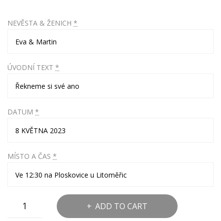
NEVĚSTA & ŽENICH
*
ÚVODNÍ TEXT
*
DATUM
*
MÍSTO A ČAS
*
Dřevěné
ADD TO CART
svatební