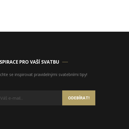
SPIRACE PRO VAŠÍ SVATBU
chte se inspirovat pravidelnými svatebními tipy!
ODEBÍRAT!