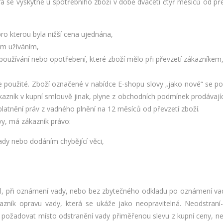
rá se vyskytne u spotřebního zboží v době dvaceti čtyř měsíců od přev
ro kterou byla nižší cena ujednána,
ým užíváním,
 používání nebo opotřebení, které zboží mělo při převzetí zákazníkem
 použité. Zboží označené v nabídce E-shopu slovy „jako nové“ se pova
ákazník v kupní smlouvě jinak, plyne z obchodních podmínek prodávajíc
atnění práv z vadného plnění na 12 měsíců od převzetí zboží.
vy, má zákazník právo:
dy nebo dodáním chybějící věci,
volil, při oznámení vady, nebo bez zbytečného odkladu po oznámení 
ákazník opravu vady, která se ukáže jako neopravitelná. Neodstraní-
k požadovat místo odstranění vady přiměřenou slevu z kupní ceny, ne