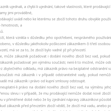
ákazník ujednali, a chybí-li ujednání, takové vlastnosti, které prodáva
lamy jimi prováděné,
 prodávající uvádí nebo ke kterému se zboží tohoto druhu obvykle použí
o hmotnosti, a
sů.
oží, která vznikla v důsledku jeho opotřebení, nesprávného používá
yrobeno, v důsledku jakéhokoliv poškození zákazníkem či třetí osobo
zetí, má se za to, že zboží bylo vadné již při převzetí.
výše, může zákazník požadovat i dodání nového zboží bez vad, poku
zákazník požadovat jen výměnu součásti; není-li to možné, může odst
ez zbytečného odkladu, má zákazník právo na bezplatné odstranění v
oučásti má zákazník i v případě odstranitelné vady, pokud nemůž
padě má zákazník i právo od kupní smlouvy odstoupit.
 neuplatní-li právo na dodání nového zboží bez vad, na výměnu je
enou slevu i v případě, že mu prodávající nemůže dodat nové zboží 
avu v přiměřené době nebo že by zjednání nápravy zákazníkovi působi
okud zákazník před převzetím zboží věděl, že zboží má vadu, anebo p