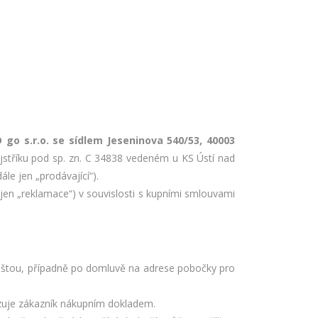
 go s.r.o. se sídlem Jeseninova 540/53, 40003
stříku pod sp. zn. C 34838 vedeném u KS Ústí nad
e jen „prodávající“).
en „reklamace“) v souvislosti s kupními smlouvami
poštou, případně po domluvě na adrese pobočky pro
zuje zákazník nákupním dokladem.