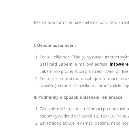
Reklamační formulář naleznete na konci této strán
I. Úvodní ustanovení
Tento reklamační řád je vystaven interneto
Ústí nad Labem
, e-mailová adresa:
info@dre
Labem pro prodej zboží prostřednictvím on-line
Tento reklamační řád obsahuje informace o roz
uzavřenými mezi zákazníkem a prodávajícím, spol
II. Podmínky a způsob uplatnění reklamace
Zákazník může uplatnit reklamaci po domluvě n
osobní vyzvednutí Václavská 12, 120 00, Praha 
Zákazník uplatňuje reklamaci osobně, nebo po