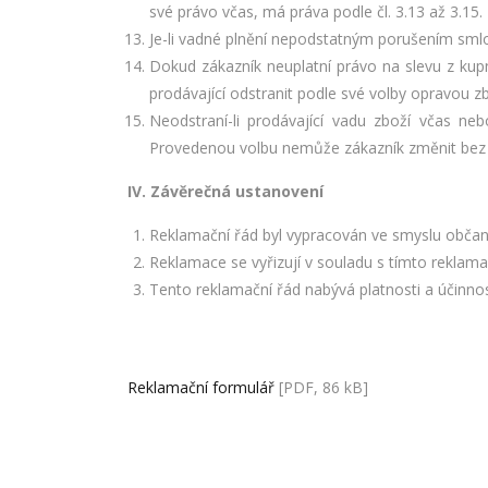
své právo včas, má práva podle čl. 3.13 až 3.15.
Je-li vadné plnění nepodstatným porušením sml
Dokud zákazník neuplatní právo na slevu z kup
prodávající odstranit podle své volby opravou 
Neodstraní-li prodávající vadu zboží včas n
Provedenou volbu nemůže zákazník změnit bez 
IV. Závěrečná ustanovení
Reklamační řád byl vypracován ve smyslu občan
Reklamace se vyřizují v souladu s tímto rekla
Tento reklamační řád nabývá platnosti a účinnost
Reklamační formulář
[PDF, 86 kB]