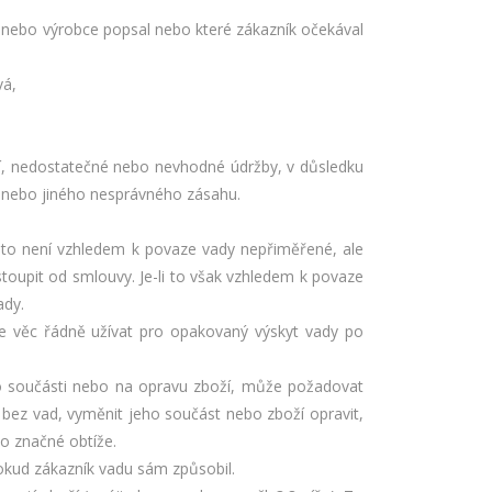
jící nebo výrobce popsal nebo které zákazník očekával
vá,
ní, nedostatečné nebo nevhodné údržby, v důsledku
u nebo jiného nesprávného zásahu.
d to není vzhledem k povaze vady nepřiměřené, ale
oupit od smlouvy. Je-li to však vzhledem k povaze
ady.
e věc řádně užívat pro opakovaný výskyt vady po
ho součásti nebo na opravu zboží, může požadovat
bez vad, vyměnit jeho součást nebo zboží opravit,
lo značné obtíže.
okud zákazník vadu sám způsobil.