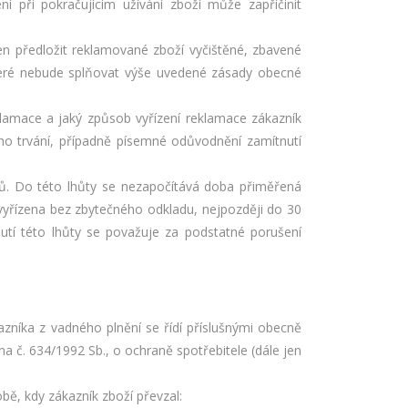
í při pokračujícím užívání zboží může zapříčinit
en předložit reklamované zboží vyčištěné, zbavené
které nebude splňovat výše uvedené zásady obecné
klamace a jaký způsob vyřízení reklamace zákazník
ího trvání, případně písemné odůvodnění zamítnutí
nů. Do této lhůty se nezapočítává doba přiměřená
yřízena bez zbytečného odkladu, nejpozději do 30
utí této lhůty se považuje za podstatné porušení
azníka z vadného plnění se řídí příslušnými obecně
a č. 634/1992 Sb., o ochraně spotřebitele (dále jen
bě, kdy zákazník zboží převzal: