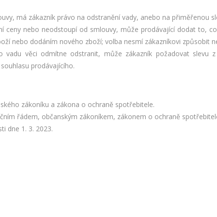
ouvy, má zákazník právo na odstranění vady, anebo na přiměřenou sle
ní ceny nebo neodstoupí od smlouvy, může prodávající dodat to, co 
zboží nebo dodáním nového zboží; volba nesmí zákazníkovi způsobit 
ebo vadu věci odmítne odstranit, může zákazník požadovat slevu
souhlasu prodávajícího.
ského zákoníku a zákona o ochraně spotřebitele.
mačním řádem, občanským zákoníkem, zákonem o ochraně spotřebitele 
i dne 1. 3. 2023.