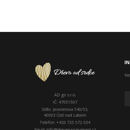
IN
Ne
AD go s.r.o.
IČ: 47051507
Sídlo: Jeseninova 540/53,
40003 Ústí nad Labem
Telefon: +420 725 572 034
Email: info@drevenaoznameni.cz