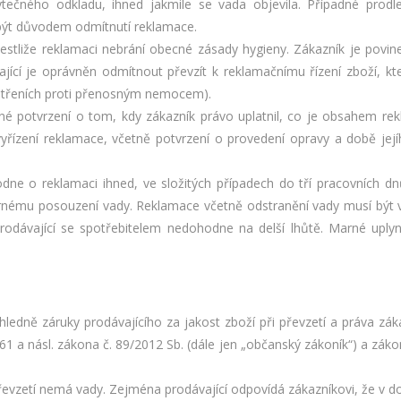
tečného odkladu, ihned jakmile se vada objevila. Případné prodlen
být důvodem odmítnutí reklamace.
stliže reklamaci nebrání obecné zásady hygieny. Zákazník je povin
ající je oprávněn odmítnout převzít k reklamačnímu řízení zboží, 
patřeních proti přenosným nemocem).
mné potvrzení o tom, kdy zákazník právo uplatnil, co je obsahem re
yřízení reklamace, včetně potvrzení o provedení opravy a době jej
dne o reklamaci ihned, ve složitých případech do tří pracovních d
rnému posouzení vady. Reklamace včetně odstranění vady musí být v
odávající se spotřebitelem nedohodne na delší lhůtě. Marné uplyn
hledně záruky prodávajícího za jakost zboží při převzetí a práva zák
a násl. zákona č. 89/2012 Sb. (dále jen „občanský zákoník“) a zákon
převzetí nemá vady. Zejména prodávající odpovídá zákazníkovi, že v do