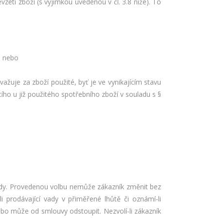
zetí zboží (s výjimkou uvedenou v čl. 3.8 níže). To
, nebo
žuje za zboží použité, byť je ve vynikajícím stavu
ího u již použitého spotřebního zboží v souladu s §
vady. Provedenou volbu nemůže zákazník změnit bez
li prodávající vady v přiměřené lhůtě či oznámí-li
bo může od smlouvy odstoupit. Nezvolí-li zákazník