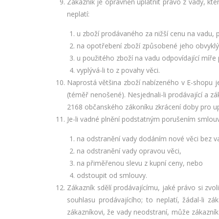
Zákazník je oprávněn uplatnit právo z vady, kte
neplatí:
u zboží prodávaného za nižší cenu na vadu, p
na opotřebení zboží způsobené jeho obvykl
u použitého zboží na vadu odpovídající míře
vyplývá-li to z povahy věci.
Naprostá většina zboží nabízeného v E-shopu je
(téměř nenošené). Nesjednali-li prodávající a z
2168 občanského zákoníku zkrácení doby pro upl
Je-li vadné plnění podstatným porušením smlou
na odstranění vady dodáním nové věci bez va
na odstranění vady opravou věci,
na přiměřenou slevu z kupní ceny, nebo
odstoupit od smlouvy.
Zákazník sdělí prodávajícímu, jaké právo si z
souhlasu prodávajícího; to neplatí, žádal-li z
zákazníkovi, že vady neodstraní, může zákazní