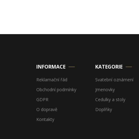
INFORMACE
KATEGORIE
Reklamační řád
Svatební oznámení
Obchodní podmínky
Jmenovky
GDPR
Cedulky a stoly
O dopravě
Doplňky
Kontakty