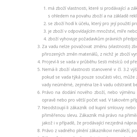
má zboží vlastnosti, které si prodávající a z
s ohledem na povahu zboží a na základě rek
se zboží hodí k účelu, který pro její použití
je zboží v odpovídajícím množství, míře neb
zboží vyhovuje požadavkům právních předpi
Za vadu nelze považovat změnu (vlastnosti) zb
přirozených změn materiálů, z nichž je zboží v
Projeví-li se vada v průběhu šesti měsíců od přev
Nemá-li zboží vlastnosti stanovené v čl. 3.2 
pokud se vada týká pouze součásti věci, může 
vady neúměrné, zejména lze-li vadu odstranit b
Právo na dodání nového zboží, nebo výměnu s
opravě nebo pro větší počet vad. V takovém pří
Neodstoupí-li zákazník od kupní smlouvy nebo
přiměřenou slevu. Zákazník má právo na přiměř
jakož i v případě, že prodávající nezjedná nápr
Právo z vadného plnění zákazníkovi nenáleží, p