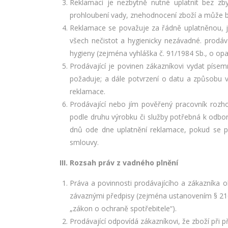
Reklamaci je nezbytně nutné uplatnit bez zby
prohloubení vady, znehodnocení zboží a může 
Reklamace se považuje za řádně uplatněnou, je
všech nečistot a hygienicky nezávadné. prodáv
hygieny (zejména vyhláška č. 91/1984 Sb., o o
Prodávající je povinen zákazníkovi vydat píse
požaduje; a dále potvrzení o datu a způsobu v
reklamace.
Prodávající nebo jím pověřený pracovník rozho
podle druhu výrobku či služby potřebná k odbo
dnů ode dne uplatnění reklamace, pokud se pr
smlouvy.
III. Rozsah práv z vadného plnění
Práva a povinnosti prodávajícího a zákazníka o
závaznými předpisy (zejména ustanovením § 2161 
„zákon o ochraně spotřebitele“).
Prodávající odpovídá zákazníkovi, že zboží při 