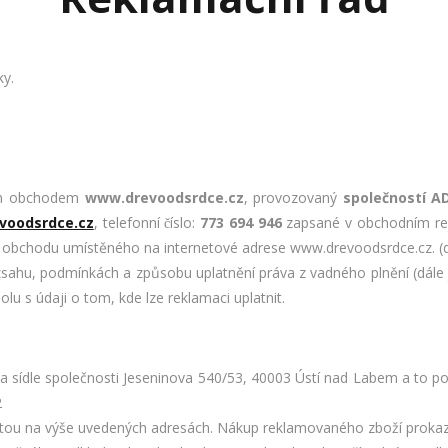
ky.
vým obchodem
www.drevoodsrdce.cz
, provozovaný
společností AD
voodsrdce.cz
, telefonní číslo:
773 694 946
zapsané v obchodním rej
 obchodu umístěného na internetové adrese www.drevoodsrdce.cz. (dál
sahu, podmínkách a způsobu uplatnění práva z vadného plnění (dále j
u s údaji o tom, kde lze reklamaci uplatnit.
a sídle společnosti Jeseninova 540/53, 40003 Ústí nad Labem a to 
2
štou na výše uvedených adresách. Nákup reklamovaného zboží proka