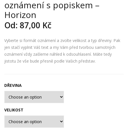
oznámení s popiskem –
řev
řev
ěné
ěné
Horizon
sva
sva
Od:
87,00
Kč
teb
teb
ní
ní
Vyberte si formát oznámení a zvolte velikost a typ dřeviny. Pak
ozn
ozn
jen stačí vyplnit Váš text a my Vám před tvorbou samotných
ám
ám
oznámení vždy zašleme náhled k odsouhlasení. Máte tedy
ení
ení
jistotu že vše bude přesně podle Vašich představ.
s
s
pop
pop
iske
iske
DŘEVINA
m –
m –
Clas
Lou
sic
ka
VELIKOST
Qua
dru