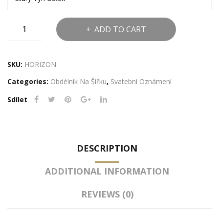
Dřevěné
ADD TO CART
svatební
oznámení
s
SKU:
HORIZON
popiskem
Categories:
Obdélník Na Šířku
,
Svatební Oznámení
-
Horizon
Sdílet
quantity
DESCRIPTION
ADDITIONAL INFORMATION
REVIEWS (0)